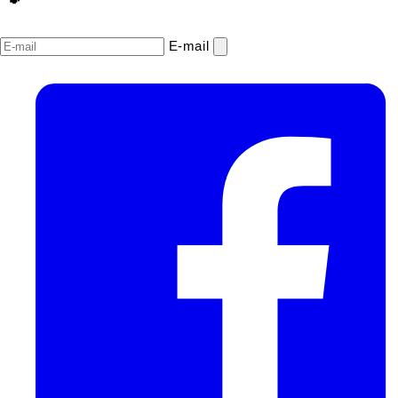
E‑mail