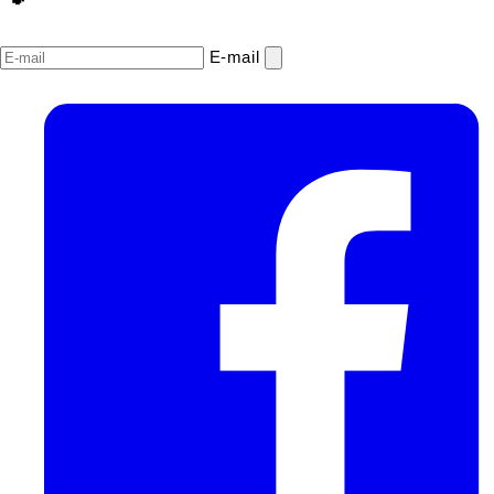
E‑mail