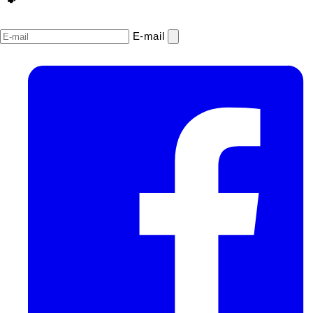
E‑mail