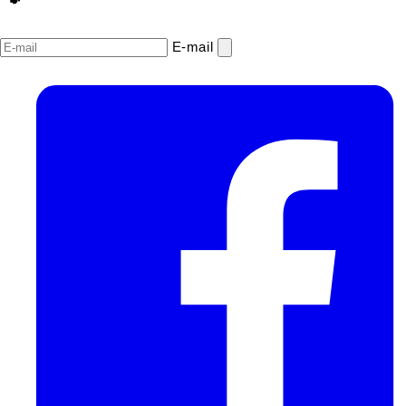
E‑mail