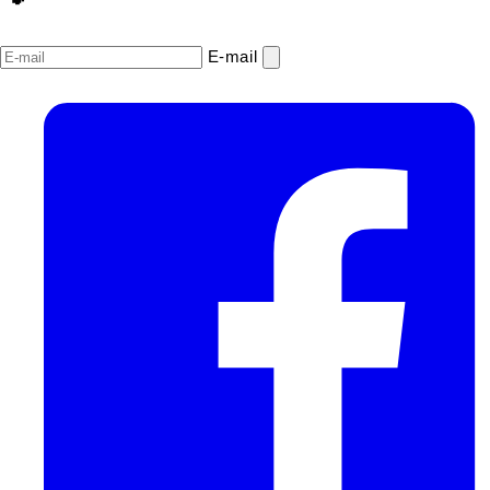
E‑mail