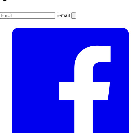
E‑mail