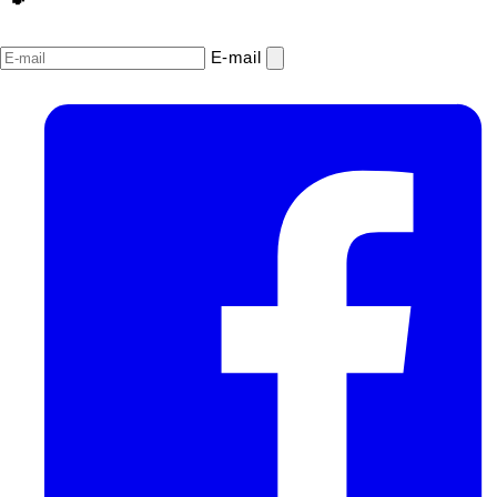
E‑mail