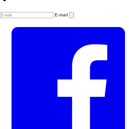
E‑mail