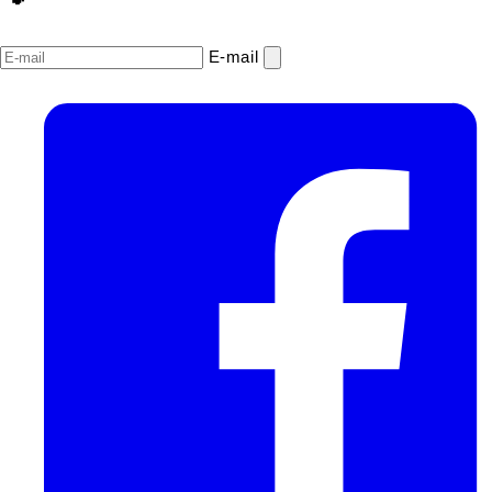
E‑mail