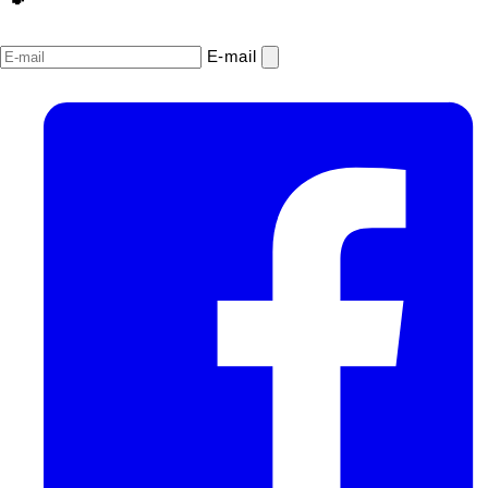
E‑mail