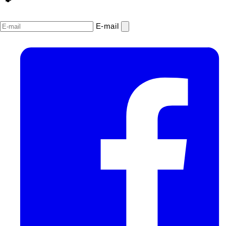
E‑mail