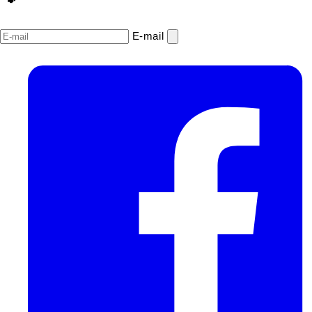
E‑mail