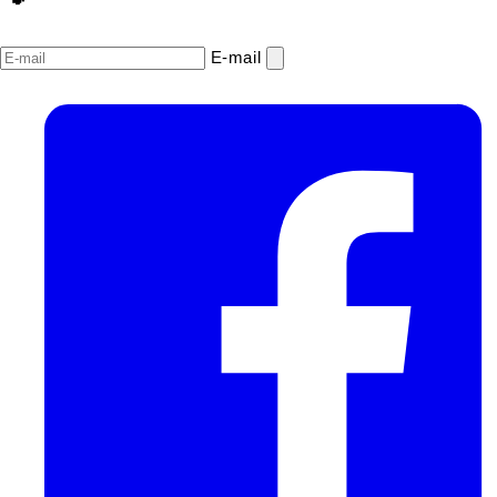
E‑mail