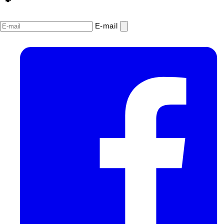
E‑mail