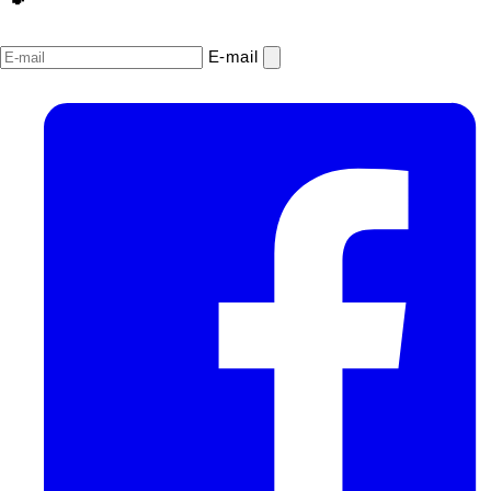
E‑mail