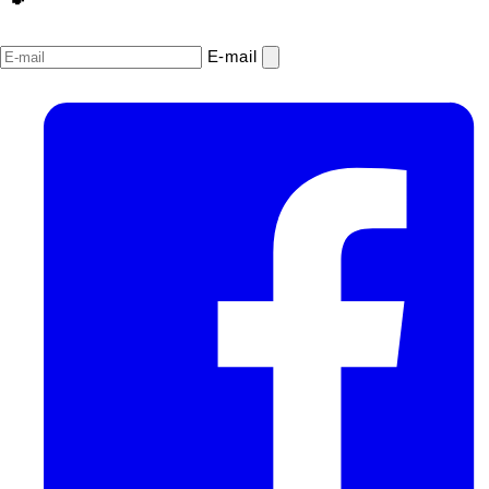
E‑mail