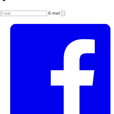
E‑mail