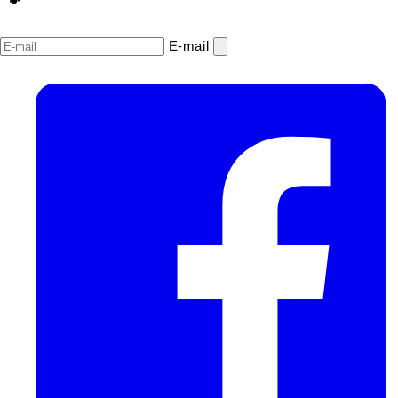
E‑mail