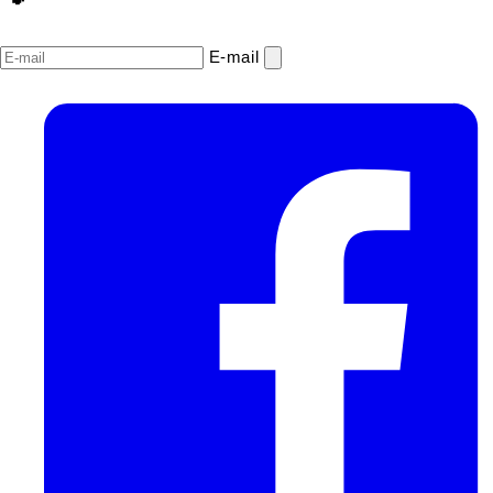
E‑mail