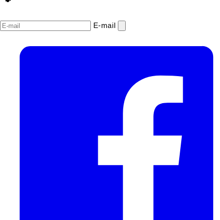
E‑mail