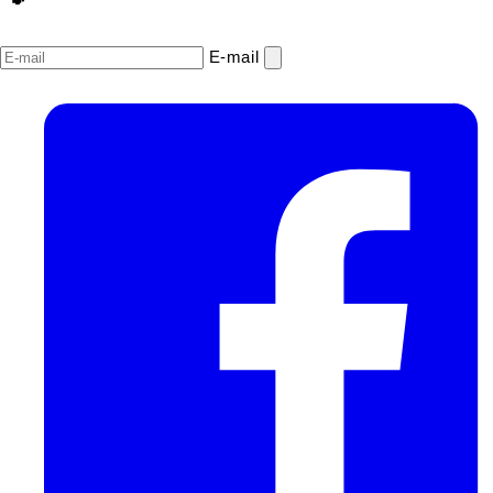
E‑mail