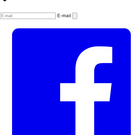
E‑mail