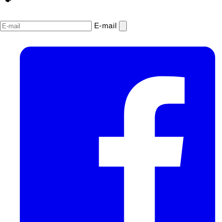
E‑mail