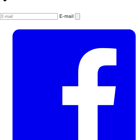
E‑mail