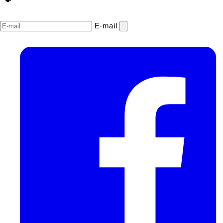
E‑mail