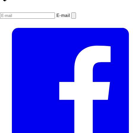
E‑mail