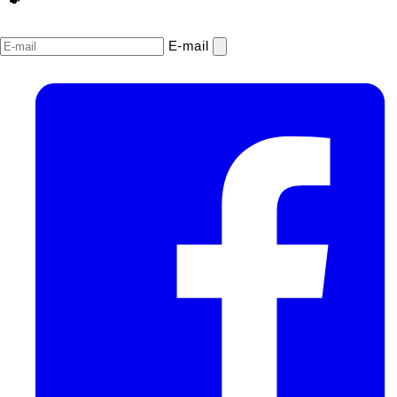
E‑mail