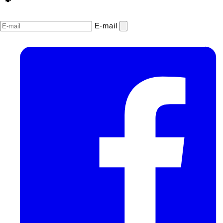
E‑mail