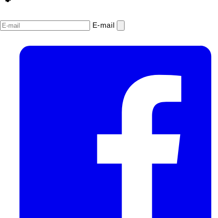
E‑mail