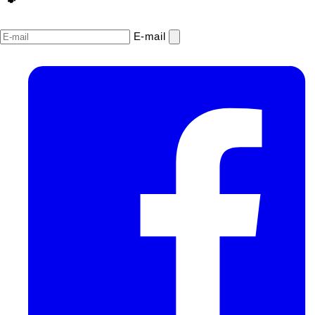
E‑mail