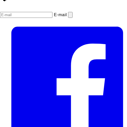
E‑mail