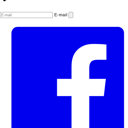
E‑mail