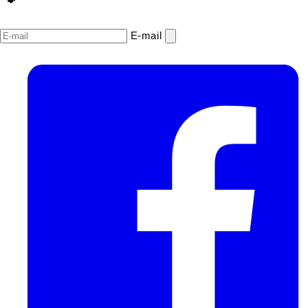
E‑mail