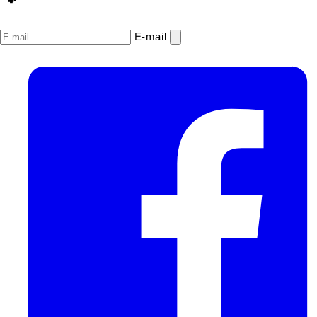
E‑mail