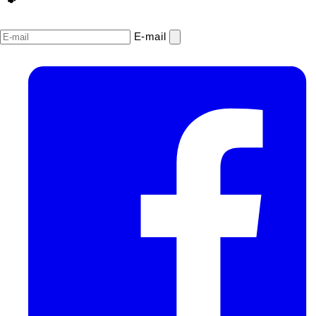
E‑mail