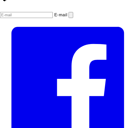
E‑mail