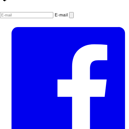
E‑mail