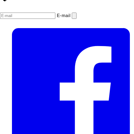
E‑mail