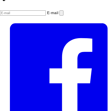
E‑mail