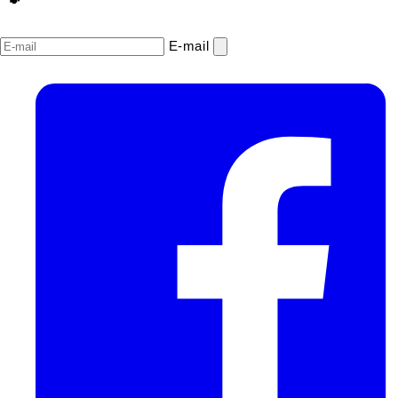
E‑mail