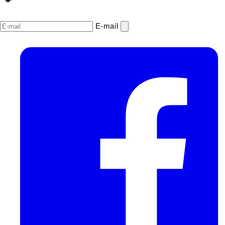
E‑mail