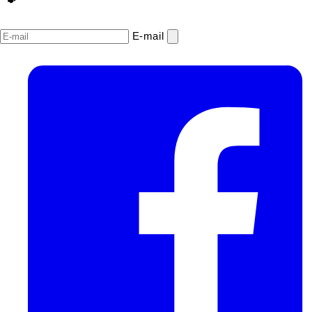
E‑mail