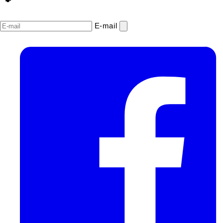
E‑mail