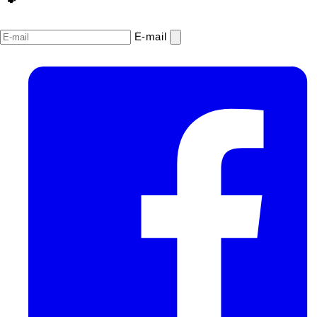
E‑mail