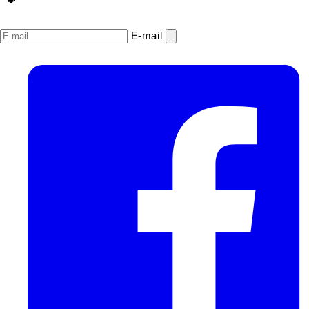
E‑mail