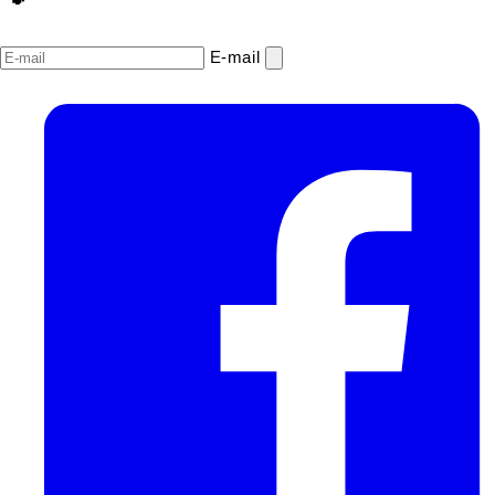
E‑mail