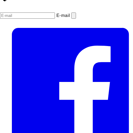
E‑mail