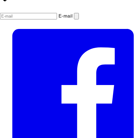
E‑mail