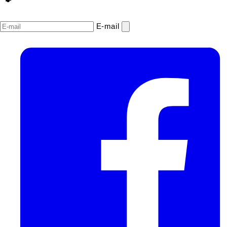
E‑mail