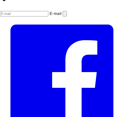
E‑mail